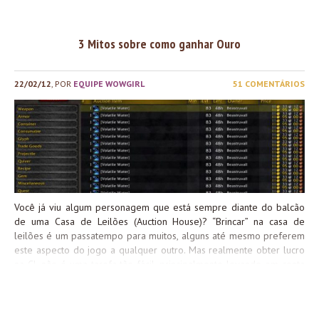
beeeem depois, vi que algumas conquistas dependeriam de te
dinheiro ou não no jogo, então comecei minha busca pelo Graal n
WoW: maneiras...
3 Mitos sobre como ganhar Ouro
22/02/12
, POR
EQUIPE WOWGIRL
51 COMENTÁRIOS
Você já viu algum personagem que está sempre diante do balcão
de uma Casa de Leilões (Auction House)? “Brincar” na casa de
leilões é um passatempo para muitos, alguns até mesmo preferem
este aspecto do jogo a qualquer outro. Mas realmente obter lucro
na CL não é uma tarefa tão fácil, principalmente levando em conta
que sempre tem alguém vendendo itens abaixo do custo. Alguns
fazem isso porque não sabem o valor real dos materiais, enquanto
outros realmente não se importam com o mercado de itens dentro