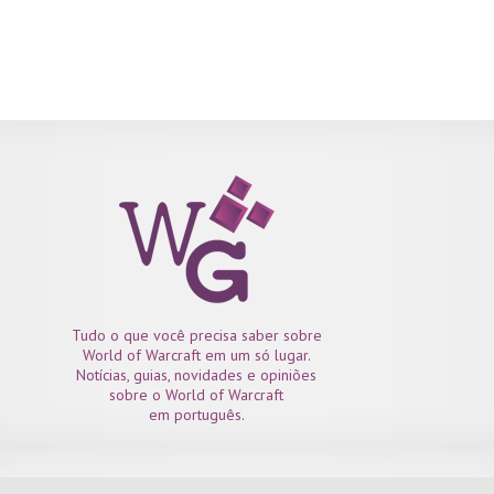
do Wow. A seguir você lerá 3 mitos sobre fazer ouro, coisas em
que a maioria dos jogadores acredita, mas estão longe de ser
verdade. 1- Se você não paga por um material, é como se fossem
grátis. Pouco importa de onde você conseguiu determinado
material, seu valor não é condicionado a quanto você pagou por
ele. A não ser que você possa produzir...
Tudo o que você precisa saber sobre
World of Warcraft em um só lugar.
Notícias, guias, novidades e opiniões
sobre o World of Warcraft
em português.