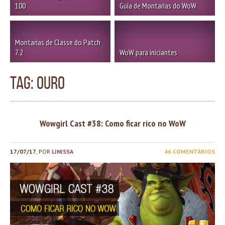
100
Guia de Montarias do WoW
Montarias de Classe do Patch
7.2
WoW para iniciantes
TAG: ouro
Wowgirl Cast #38: Como ficar rico no WoW
17/07/17
, POR
LINISSA
46 COMENTÁRIOS