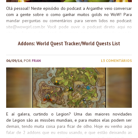
Olá pessoal! Neste episódio do podcast a Arganthe veio conversar
com a gente sobre o como ganhar muitos golds no WoW! Para
mandar perguntas ou comentários para serem lidos no podcast:
site@wowgirl.com.br
Você pode ouvir o podcast direto aqui no
site, ou fazer o download do arquivo para ouvir quando e onde
quiser. Além disso, você também pode assinar nosso podcast no
Addons: World Quest Tracker/World Quests List
Itunes clicando aqui
Alguns dos sites citados durante o
programa: Assunto principal do cast começa em: 23 min
http://media.blubrry.com/wowgirlcast/wowgirl.com.br/wp-
06/09/16
, POR
FRAN
13 COMENTÁRIOS
content/uploads/2017/07/wowgirlcast-ep38.mp3Podcast: Play in
new window | DownloadSubscribe: Apple Podcasts | RSS
E aí galera, curtindo o Legion? Uma das maiores novidades
de Legion são as missões mundiais, e para muitos elas podem ser
demais, tendo muita coisa para ficar de olho. Hoje eu venho aqui
falar de 2 addons que eu estou usando, e que estão deixando as