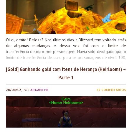
Oi oi, gente! Beleza? Nos últimos dias a Blizzard tem voltado atrás
de algumas mudanças e dessa vez foi com o limite de
transferência de ouro por personagem. Havia sido divulgado que o
limite de transferência de ouro para os personagens de nível 100,
passaria de 50k para 250k. Ficando dessa forma: Dias depois eles
[Gold] Ganhando gold com Itens de Herança (Heirlooms​) –
voltaram atrás e o limite volta a ser 50k, por conta de um
problema: Tradução Livre Espero que depois de solucionar esses
Parte 1
problemas eles voltem para 250k, pois eu havia ficado
pessoalmente feliz com essa alteração. E o que vocês acharam?
20/08/12
, POR
ARGANTHE
25 COMENTÁRIOS
Beijo da Blunie