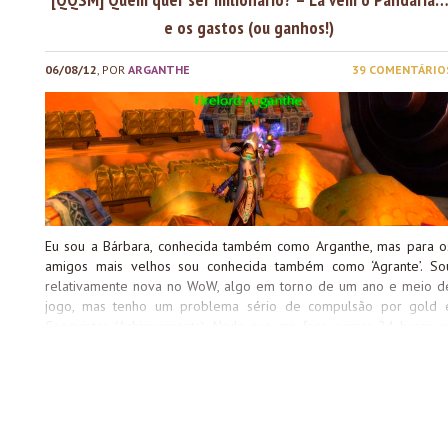
certo? ERRADO. Silithus hoje tem alguns dos itens mais procurados
no jogo, que são excelentes para players antigos e players novos.
e os gastos (ou ganhos!)
Como assim? Sacola Gosmenta Silithus é cheia de mobs de vários
tipos, que dropam um monte de coisas inúteis e… sacolas
06/08/12
, POR
ARGANTHE
39 COMENTÁRIO
gosmentas. Existem dois tipos de mobs lá que dropam essas
sacolinhas: os Dragatracas e Dragasmagas. Cada um desses mobs
tem chance de 8% de dropar esas sacola, e nela, dentre várias
plantas e itens cinzas, pode vir uma Gosmícula Nojenta, mascote
extremamente raro e sempre procurado na Casa de Leilões (eu
juro que peguei um monte de saquinhos pra mostrar pra vocês
algum deles com o mascote...
Eu sou a Bárbara, conhecida também como Arganthe, mas para o
amigos mais velhos sou conhecida também como ‘Agrante’. So
relativamente nova no WoW, algo em torno de um ano e meio d
jogo, mas tenho um problema sério de compulsão por gold 
Conquistas (Achievements). Nada que me faça passar 24 horas n
jogo ou o dia todo na Casa de Leilões [AH], mas todo mundo te
algo ao qual se apega, não é mesmo amantes de chocolate? =
Adoro procurar dicas novas no que se refere a classes, mapas
raças e outras coisas. Sou tão fã de PvE quanto de PvP, ainda qu
meu foco inicial seja PvE na minha personagem principal. Com 
tempo, quis raidar. Depois quis ir atrás de conquistas. Só depois