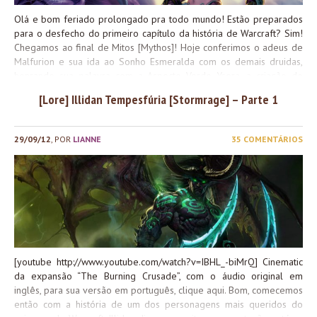
Olá e bom feriado prolongado pra todo mundo! Estão preparados
para o desfecho do primeiro capítulo da história de Warcraft? Sim!
Chegamos ao final de Mitos [Mythos]! Hoje conferimos o adeus de
Malfurion e sua ida ao Sonho Esmeralda com os demais druidas,
honrando sua palavra com a Aspecto Verde Ysera, a criação do
esquadrão de elite de elfas noturnas, as Sentinelas, e o medo de
[Lore] Illidan Tempesfúria [Stormrage] – Parte 1
Tyrande de ter uma segunda invasão demoníaca à suas terras! Pra
você que chegou agora, ou se você perdeu alguma parte da
história, seguem os links das partes anteriores para maior
29/09/12
, POR
LIANNE
35 COMENTÁRIOS
entendimento não só do texto, mas de seus elementos: Também é
legal dar uma lida nas biografias para maior entendimento do que
se passou até aqui: O seguinte texto é uma tradução livre do
texto original, sua tradução oficial pode ser encontrada em Cabo
do Espinhaço, Feralas e Selva do Espinhaço e ele faz parte da...
[youtube http://www.youtube.com/watch?v=IBHL_-biMrQ] Cinematic
da expansão “The Burning Crusade”, com o áudio original em
inglês, para sua versão em português, clique aqui. Bom, comecemos
então com a história de um dos personagens mais queridos do