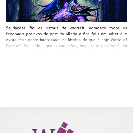
que vem. A parte dois seguirá logo depois do término...
Saudações, fãs da história de warcraft! Agradeço todos os
feedbacks positivos do post da Alleria e fico feliz em saber que
existe mais gente interessada na história do que é hoje World of
Warcraft. Seguindo algumas sugestões, hoje trago para você um
pouco de quem é Tyrande Murmuréolo e do que ela viveu e
enfrentou antes de tomar parte da Terceira Guerra (Warcraft III) e
por fim, se aliando à Aliança. Quem é Tyrande? Tyrande é uma
personagem muito importante, apesar de seu brilho estar apagado
no World of Warcraft (Blizzard prometeu um pouco de amor à
Tyrande, e estamos esperando, Metzen). A elfa noturna é a campeã
eleita de Eluna em Azeroth, ela carrega o título de Alta Sacerdotisa
[High Priestess] e já habita o mundo por mais de dez mil anos,
vivenciando guerras, traições e alianças. Confesso que a história
envolvendo a elfa é imensa e deveras complicada, envolvendo
alguns...