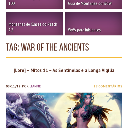
100
Guia de Montarias do WoW
Montarias de Classe do Patch
7.2
WoW para iniciantes
TAG: war of the ancients
[Lore] – Mitos 11 – As Sentinelas e a Longa Vigília
03/11/12
, POR
LIANNE
18 COMENTÁRIOS