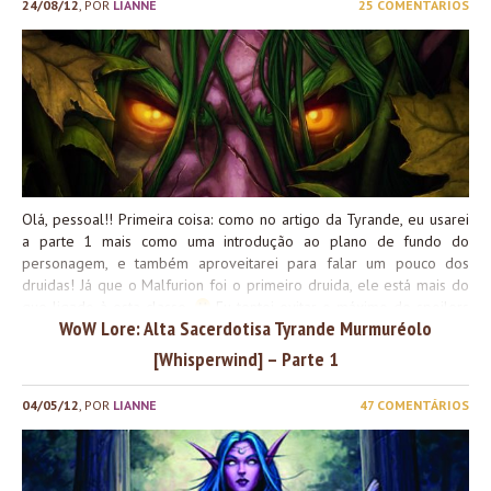
24/08/12
, POR
LIANNE
25 COMENTÁRIOS
Olá, pessoal!! Primeira coisa: como no artigo da Tyrande, eu usarei
a parte 1 mais como uma introdução ao plano de fundo do
personagem, e também aproveitarei para falar um pouco dos
druidas! Já que o Malfurion foi o primeiro druida, ele está mais do
que ligado à esta classe.
Eu tentei evitar o máximo de spoilers
WoW Lore: Alta Sacerdotisa Tyrande Murmuréolo
para o próximo post. Não há muito background sobre Malfurion e
os druidas pré-WotA [War of the Ancients – Guerra dos
[Whisperwind] – Parte 1
Anciãos], então vamos discutir bastante o papel importante do
Malfurion na Guerra, sem entrarmos no conteúdo no Warcraft III.
04/05/12
, POR
LIANNE
47 COMENTÁRIOS
Como no artigo de sua agora excelentíssima esposa, Tyrande, a
história de Malfurion ficará dividida em duas partes que serão
apresentadas de acordo com a didática dos posts, seguindo a linha
temporal. E dito isso, quero avisar que não haverá parte 2 semana