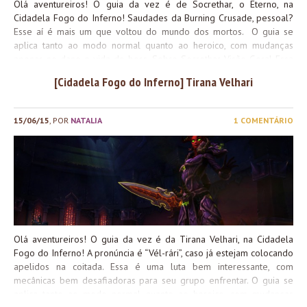
Olá aventureiros! O guia da vez é de Socrethar, o Eterno, na
Cidadela Fogo do Inferno! Saudades da Burning Crusade, pessoal?
Esse aí é mais um que voltou do mundo dos mortos. O guia se
aplica tanto ao modo normal quanto ao heroico, com mudanças
apenas no dano e vida do boss. Sobre Socrethar Visão Geral Essa
é uma luta de duas fases. Na primeira, você enfrenta Socrethar
[Cidadela Fogo do Inferno] Tirana Velhari
dentro de seu constructo. Quando você zera a vida do constructo,
um dos jogadores pode assumir o controle dele, enquanto a alma
de Socrethar é expelida. A fase 2 é iniciada, e forças sargerei
15/06/15
, POR
NATALIA
1 COMENTÁRIO
tentarão te expulsar e recuperar o controle do constructo, junto à
alma. Você só vence a luta de fato quando destrói a alma de
Socrethar. Apesar de ser um pouco complexa, é uma luta bem
repetitiva. Fase 1 – O Constructo O Constructo é o único inimigo
durante toda a primeira...
Olá aventureiros! O guia da vez é da Tirana Velhari, na Cidadela
Fogo do Inferno! A pronúncia é “Vél-rári”, caso já estejam colocando
apelidos na coitada. Essa é uma luta bem interessante, com
mecânicas bem desafiadoras para seu grupo enfrentar. O guia se
aplica tanto ao modo normal quanto ao heroico, com mudanças