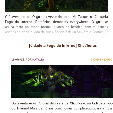
Olá aventureiros! O guia da vez é do Lorde Vil Zakuun, na Cidadela
Fogo do Inferno! Demônios, demônios everywhere! O guia se
aplica tanto ao modo normal quanto ao heroico, com mudanças
apenas no dano e vida do boss. Sobre Zakuun Salvem o Gromm ( *
ಥ ⌂ ಥ * ) Visão Geral Essa é uma luta de 3 fases. As duas primeiras
se alternam constantemente, e a última começa quando o boss
[Cidadela Fogo do Inferno] Xhul’horac
chega em 30% de vida. No entanto, existem mecânicas presentes
durante toda a luta, independente da fase em que Zakuun se
encontra. O dano é um pouco pesado e é necessária bastante
15/06/15
, POR
NATALIA
7 COMENTÁRIO
coordenação e comunicação, pois existe um debuff que impede
jogadores aleatórios de absorver certas habilidades. É uma luta de
alvo único, sem a interferência de adds em nenhum momento.
Mecânicas Gerais Essas habilidades estão presentes ao longo de
toda a luta, independente da fase em que o boss se encontra....
Olá aventureiros! O guia da vez é de Xhul’horac, na Cidadela Fog
do Inferno! Mais demônios com nomes complicados para a noss