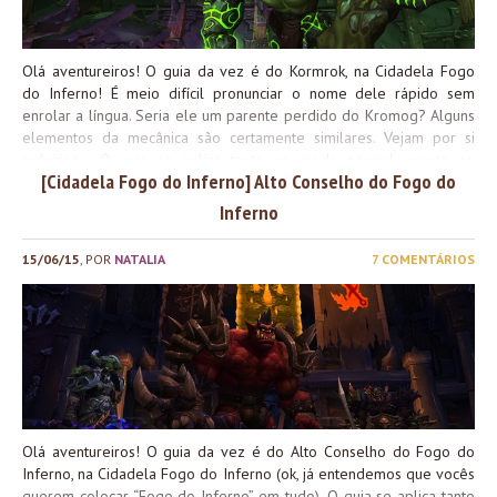
ficar muito atentos à direção...
Olá aventureiros! O guia da vez é do Kormrok, na Cidadela Fogo
do Inferno! É meio difícil pronunciar o nome dele rápido sem
enrolar a língua. Seria ele um parente perdido do Kromog? Alguns
elementos da mecânica são certamente similares. Vejam por si
próprios. O guia se aplica tanto ao modo normal quanto ao
[Cidadela Fogo do Inferno] Alto Conselho do Fogo do
heroico, com mudanças apenas no dano e vida do boss. Sobre
Kormrok Visão Geral Essa é uma luta com poucas habilidades
Inferno
envolvidas, porém o boss interage diretamente com os poços ao
redor da sala, fortalecendo suas habilidades dependendo do poço
15/06/15
, POR
NATALIA
7 COMENTÁRIOS
que absorver. É uma luta bem interessante, que exige bastante
precisão na questão de posicionamento, saber a hora de stackar e
separar, etc. Um dos elementos que mais me chamou a atenção é
que existem mecânicas bem importantes nas quais você precisa
priorizar sua sobrevivência acima do DPS, e acredito que isso pode
ensinar um bocado pra muita...
Olá aventureiros! O guia da vez é do Alto Conselho do Fogo do
Inferno, na Cidadela Fogo do Inferno (ok, já entendemos que vocês
querem colocar “Fogo do Inferno” em tudo). O guia se aplica tanto