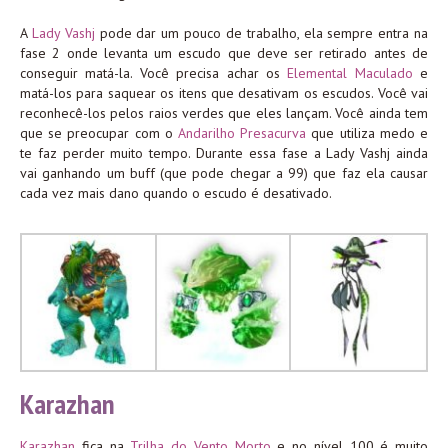
A
Lady Vashj
pode dar um pouco de trabalho, ela sempre entra na
fase 2 onde levanta um escudo que deve ser retirado antes de
conseguir matá-la. Você precisa achar os
Elemental Maculado
e
matá-los para saquear os itens que desativam os escudos. Você vai
reconhecê-los pelos raios verdes que eles lançam. Você ainda tem
que se preocupar com o
Andarilho Presacurva
que utiliza medo e
te faz perder muito tempo. Durante essa fase a Lady Vashj ainda
vai ganhando um buff (que pode chegar a 99) que faz ela causar
cada vez mais dano quando o escudo é desativado.
Karazhan
Karazhan
fica na
Trilha do Vento Morto
e no nível 100 é muito