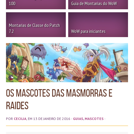
100
Guia de Montarias do WoW
Montarias de Classe do Patch
7.2
WoW para iniciantes
Os Mascotes das Masmorras e
Raides
POR
CECILIA
, EM 13 DE JANEIRO DE 2016
·
GUIAS
,
MASCOTES
·