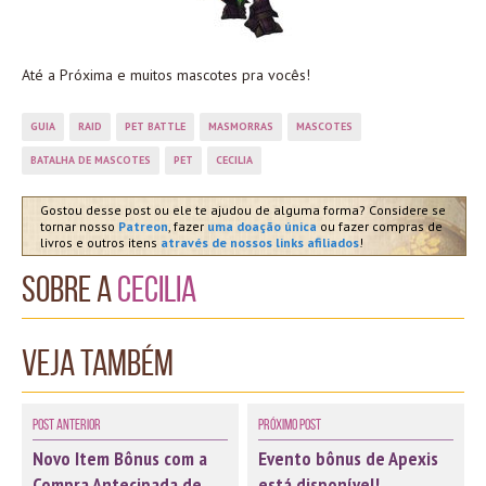
Até a Próxima e muitos mascotes pra vocês!
GUIA
RAID
PET BATTLE
MASMORRAS
MASCOTES
BATALHA DE MASCOTES
PET
CECILIA
Gostou desse post ou ele te ajudou de alguma forma? Considere se
tornar nosso
Patreon
, fazer
uma doação única
ou fazer compras de
livros e outros itens
através de nossos links afiliados
!
Sobre a
Cecilia
Veja também
Post Anterior
Próximo Post
Novo Item Bônus com a
Evento bônus de Apexis
Compra Antecipada de
está disponível!