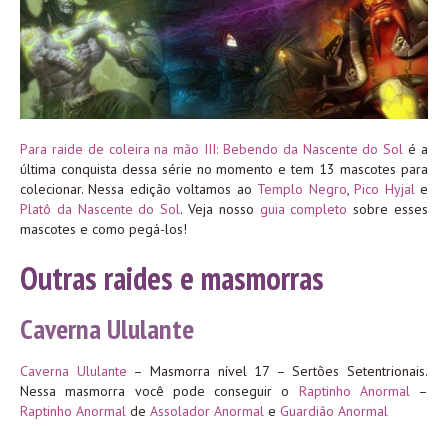
Para raide de coleira na mão III: Bebendo da Nascente do Sol
é a
última conquista dessa série no momento e tem 13 mascotes para
colecionar. Nessa edição voltamos ao
Templo Negro
,
Pico Hyjal
e
Platô da Nascente do Sol
. Veja nosso
guia completo
sobre esses
mascotes e como pegá-los!
Outras raides e masmorras
Caverna Ululante
Caverna Ululante
– Masmorra nível 17 – Sertões Setentrionais.
Nessa masmorra você pode conseguir o
Raptinho Anormal
–
Raptinho Anormal
de
Assolador Anormal
e
Guardião Anormal