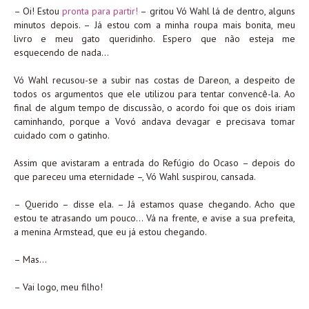
– Oi! Estou
pronta para partir!
– gritou Vó Wahl lá de dentro, alguns
minutos depois. – Já estou com a minha roupa mais bonita, meu
livro e meu gato queridinho. Espero que não esteja me
esquecendo de nada…
Vó Wahl recusou-se a subir nas costas de Dareon, a despeito de
todos os argumentos que ele utilizou para tentar convencê-la. Ao
final de algum tempo de discussão, o acordo foi que os dois iriam
caminhando, porque a Vovó andava devagar e precisava tomar
cuidado com o gatinho.
Assim que avistaram a entrada do Refúgio do Ocaso – depois do
que pareceu uma eternidade –, Vó Wahl suspirou, cansada.
– Querido – disse ela. – Já estamos quase chegando. Acho que
estou te atrasando um pouco… Vá na frente, e avise a sua prefeita,
a menina Armstead, que eu já estou chegando.
– Mas…
– Vai logo, meu filho!