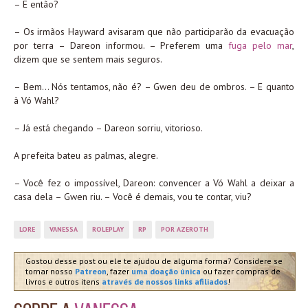
– E então?
– Os irmãos Hayward avisaram que não participarão da evacuação
por terra – Dareon informou. – Preferem uma
fuga pelo mar
,
dizem que se sentem mais seguros.
– Bem… Nós tentamos, não é? – Gwen deu de ombros. – E quanto
à Vó Wahl?
– Já está chegando – Dareon sorriu, vitorioso.
A prefeita bateu as palmas, alegre.
– Você fez o impossível, Dareon: convencer a Vó Wahl a deixar a
casa dela – Gwen riu. – Você é demais, vou te contar, viu?
LORE
VANESSA
ROLEPLAY
RP
POR AZEROTH
Gostou desse post ou ele te ajudou de alguma forma? Considere se
tornar nosso
Patreon
, fazer
uma doação única
ou fazer compras de
livros e outros itens
através de nossos links afiliados
!