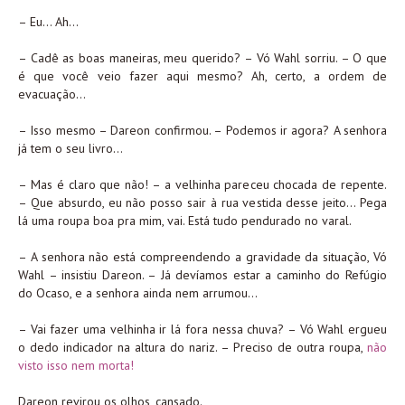
– Eu… Ah…
– Cadê as boas maneiras, meu querido? – Vó Wahl sorriu. – O que
é que você veio fazer aqui mesmo? Ah, certo, a ordem de
evacuação…
– Isso mesmo – Dareon confirmou. – Podemos ir agora? A senhora
já tem o seu livro…
– Mas é claro que não! – a velhinha pareceu chocada de repente.
– Que absurdo, eu não posso sair à rua vestida desse jeito… Pega
lá uma roupa boa pra mim, vai. Está tudo pendurado no varal.
– A senhora não está compreendendo a gravidade da situação, Vó
Wahl – insistiu Dareon. – Já devíamos estar a caminho do Refúgio
do Ocaso, e a senhora ainda nem arrumou…
– Vai fazer uma velhinha ir lá fora nessa chuva? – Vó Wahl ergueu
o dedo indicador na altura do nariz. – Preciso de outra roupa,
não
visto isso nem morta!
Dareon revirou os olhos, cansado.