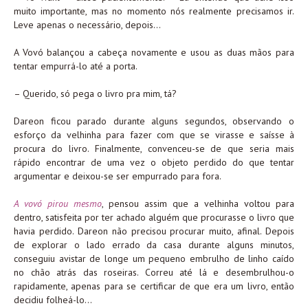
muito importante, mas no momento nós realmente precisamos ir.
Leve apenas o necessário, depois…
A Vovó balançou a cabeça novamente e usou as duas mãos para
tentar empurrá-lo até a porta.
– Querido, só pega o livro pra mim, tá?
Dareon ficou parado durante alguns segundos, observando o
esforço da velhinha para fazer com que se virasse e saísse à
procura do livro. Finalmente, convenceu-se de que seria mais
rápido encontrar de uma vez o objeto perdido do que tentar
argumentar e deixou-se ser empurrado para fora.
A vovó pirou mesmo
, pensou assim que a velhinha voltou para
dentro, satisfeita por ter achado alguém que procurasse o livro que
havia perdido. Dareon não precisou procurar muito, afinal. Depois
de explorar o lado errado da casa durante alguns minutos,
conseguiu avistar de longe um pequeno embrulho de linho caído
no chão atrás das roseiras. Correu até lá e desembrulhou-o
rapidamente, apenas para se certificar de que era um livro, então
decidiu folheá-lo…