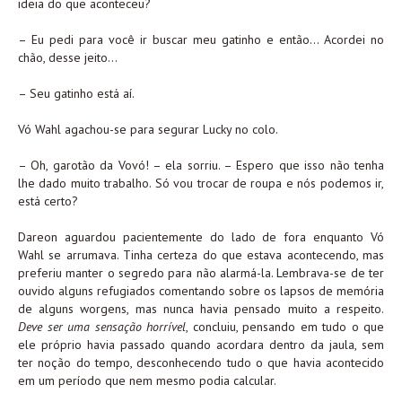
ideia do que aconteceu?
– Eu pedi para você ir buscar meu gatinho e então… Acordei no
chão, desse jeito…
– Seu gatinho está aí.
Vó Wahl agachou-se para segurar Lucky no colo.
– Oh, garotão da Vovó! – ela sorriu. – Espero que isso não tenha
lhe dado muito trabalho. Só vou trocar de roupa e nós podemos ir,
está certo?
Dareon aguardou pacientemente do lado de fora enquanto Vó
Wahl se arrumava. Tinha certeza do que estava acontecendo, mas
preferiu manter o segredo para não alarmá-la. Lembrava-se de ter
ouvido alguns refugiados comentando sobre os lapsos de memória
de alguns worgens, mas nunca havia pensado muito a respeito.
Deve ser uma sensação horrível
, concluiu, pensando em tudo o que
ele próprio havia passado quando acordara dentro da jaula, sem
ter noção do tempo, desconhecendo tudo o que havia acontecido
em um período que nem mesmo podia calcular.