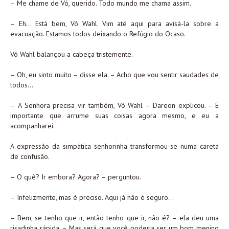
– Me chame de Vó, querido. Todo mundo me chama assim.
– Eh… Está bem, Vó Wahl. Vim até aqui para avisá-la sobre a
evacuação. Estamos todos deixando o Refúgio do Ocaso.
Vó Wahl balançou a cabeça tristemente.
– Oh, eu sinto muito – disse ela. – Acho que vou sentir saudades de
todos…
– A Senhora precisa vir também, Vó Wahl – Dareon explicou. – É
importante que arrume suas coisas agora mesmo, e eu a
acompanharei.
A expressão da simpática senhorinha transformou-se numa careta
de confusão.
– O quê? Ir embora? Agora? – perguntou.
– Infelizmente, mas é preciso. Aqui já não é seguro…
– Bem, se tenho que ir, então tenho que ir, não é? – ela deu uma
risadinha rápida. – Mas será que você poderia ser um bom menino