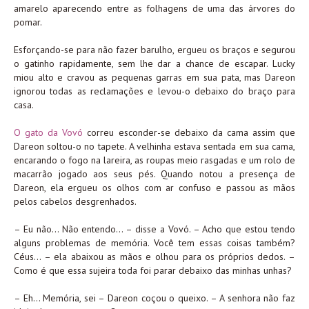
amarelo aparecendo entre as folhagens de uma das árvores do
pomar.
Esforçando-se para não fazer barulho, ergueu os braços e segurou
o gatinho rapidamente, sem lhe dar a chance de escapar. Lucky
miou alto e cravou as pequenas garras em sua pata, mas Dareon
ignorou todas as reclamações e levou-o debaixo do braço para
casa.
O gato da Vovó
correu esconder-se debaixo da cama assim que
Dareon soltou-o no tapete. A velhinha estava sentada em sua cama,
encarando o fogo na lareira, as roupas meio rasgadas e um rolo de
macarrão jogado aos seus pés. Quando notou a presença de
Dareon, ela ergueu os olhos com ar confuso e passou as mãos
pelos cabelos desgrenhados.
– Eu não… Não entendo… – disse a Vovó. – Acho que estou tendo
alguns problemas de memória. Você tem essas coisas também?
Céus… – ela abaixou as mãos e olhou para os próprios dedos. –
Como é que essa sujeira toda foi parar debaixo das minhas unhas?
– Eh… Memória, sei – Dareon coçou o queixo. – A senhora não faz