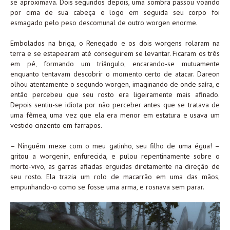
se aproximava. Dois segundos depois, uma sombra passou voando
por cima de sua cabeça e logo em seguida seu corpo foi
esmagado pelo peso descomunal de outro worgen enorme.
Embolados na briga, o Renegado e os dois worgens rolaram na
terra e se estapearam até conseguirem se levantar. Ficaram os três
em pé, formando um triângulo, encarando-se mutuamente
enquanto tentavam descobrir o momento certo de atacar. Dareon
olhou atentamente o segundo worgen, imaginando de onde saíra, e
então percebeu que seu rosto era ligeiramente mais afinado.
Depois sentiu-se idiota por não perceber antes que se tratava de
uma fêmea, uma vez que ela era menor em estatura e usava um
vestido cinzento em farrapos.
– Ninguém mexe com o meu gatinho, seu filho de uma égua! –
gritou a worgenin, enfurecida, e pulou repentinamente sobre o
morto-vivo, as garras afiadas erguidas diretamente na direção de
seu rosto. Ela trazia um rolo de macarrão em uma das mãos,
empunhando-o como se fosse uma arma, e rosnava sem parar.