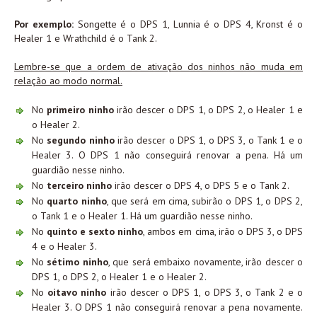
Por exemplo:
Songette é o DPS 1, Lunnia é o DPS 4, Kronst é o
Healer 1 e Wrathchild é o Tank 2.
Lembre-se que a ordem de ativação dos ninhos não muda em
relação ao modo normal.
No
primeiro ninho
irão descer o DPS 1, o DPS 2, o Healer 1 e
o Healer 2.
No
segundo ninho
irão descer o DPS 1, o DPS 3, o Tank 1 e o
Healer 3. O DPS 1 não conseguirá renovar a pena. Há um
guardião nesse ninho.
No
terceiro ninho
irão descer o DPS 4, o DPS 5 e o Tank 2.
No
quarto ninho
, que será em cima, subirão o DPS 1, o DPS 2,
o Tank 1 e o Healer 1. Há um guardião nesse ninho.
No
quinto e sexto
ninho
, ambos em cima, irão o DPS 3, o DPS
4 e o Healer 3.
No
sétimo ninho
, que será embaixo novamente, irão descer o
DPS 1, o DPS 2, o Healer 1 e o Healer 2.
No
oitavo ninho
irão descer o DPS 1, o DPS 3, o Tank 2 e o
Healer 3. O DPS 1 não conseguirá renovar a pena novamente.