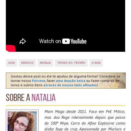
GUIA
HEROICO
NATALIA
TRONO DO TROVÃO
JI-KUN
Gostou desse post ou ele te ajudou de alguma forma? Considere se
tornar nosso
Patreon
, fazer
uma doação única
ou fazer compras de
livros e outros itens
através de nossos links afiliados
!
Sobre a
Natalia
Main Maga desde 2011. Foco em PvE Mítico,
mas dou Rage internamente depois que passo
do 100º Wipe. Corro do Afixo Explosivo como
diabo foge da cruz. Apaixonada por Murlocs e