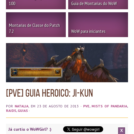
100
Guia de Montarias do WoW
Montarias de Classe do Patch
7.2
WoW para iniciantes
[PvE] Guia Heroico: Ji-Kun
POR
NATALIA
, EM 23 DE AGOSTO DE 2013
·
PVE
,
MISTS OF PANDARIA
,
RAIDS
,
GUIAS
·
Já curtiu o WoWGirl? :)
X