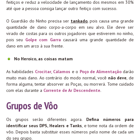
feitiços e reduz a velocidade de lançamento dos mesmos em 30%
até que a pessoa consiga lançar outro feitiço com sucesso.
O Guardião do Ninho precisa ser
tankado
, pois causa uma grande
quantidade de dano corpo-a-corpo em seu alvo. Ele deve ser
virado de costas para os outros jogadores que estiverem no ninho,
pois seu
Golpe com Garra
causará uma grande quantidade de
dano em um arco à sua frente.
No Heroico, as coisas matam
As habilidades
Crocitar
,
Cálamos
e o
Poço de Alimentação
darão
muito mais dano. Ao contrário do modo normal, você
não deve
, de
forma alguma, tentar absorver as Poças, ou morrerá. Tome cuidado
com elas durante a
Corrente de Ar Descendente
.
Grupos de Vôo
Os grupos serão diferentes agora.
Defina números para
identificar seus DPS, Healers e Tanks
, e tome nota da ordem de
vôo. Depois basta substituir esses números pelo nome de cada um
do seu grupo.