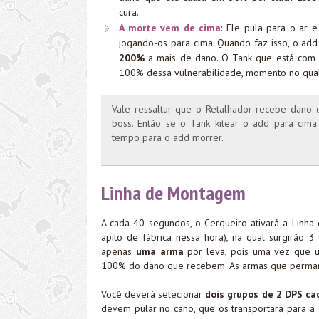
cura.
A morte vem de cima
: Ele pula para o ar 
jogando-os para cima. Quando faz isso, o ad
200%
a mais de dano. O Tank que está com o
100% dessa vulnerabilidade, momento no qua
Vale ressaltar que o Retalhador recebe dano
boss. Então se o Tank kitear o add para cima 
tempo para o add morrer.
Linha de Montagem
A cada 40 segundos, o Cerqueiro ativará a Linh
apito de fábrica nessa hora), na qual surgirão 3
apenas
uma arma
por leva, pois uma vez que u
100% do dano que recebem. As armas que permanec
Você deverá selecionar
dois grupos de 2 DPS ca
devem pular no cano, que os transportará para a 