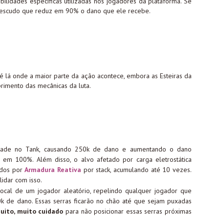
ilidades específicas utilizadas nos jogadores da plataforma. Se
 escudo que reduz em 90% o dano que ele recebe.
é lá onde a maior parte da ação acontece, embora as Esteiras da
rimento das mecânicas da luta.
lidade no Tank, causando 250k de dano e aumentando o dano
em 100%. Além disso, o alvo afetado por carga eletrostática
ados por
Armadura Reativa
por stack, acumulando até 10 vezes.
idar com isso.
local de um jogador aleatório, repelindo qualquer jogador que
 de dano. Essas serras ficarão no chão até que sejam puxadas
ito, muito cuidado
para não posicionar essas serras próximas