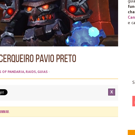
gu
fu
cha
Can
e c
Cerqueiro Pavio Preto
S OF PANDARIA
,
RAIDS
,
GUIAS
·
S
X
rimmar
.