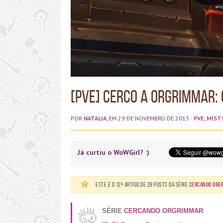
[PvE] Cerco a Orgrimmar: 
POR
NATALIA
, EM 29 DE NOVEMBRO DE 2013
·
PVE
,
MIST
Já curtiu o WoWGirl? :)
Este é o 12º artigo de 29 posts da série
Cercando Org
SÉRIE
CERCANDO ORGRIMMAR