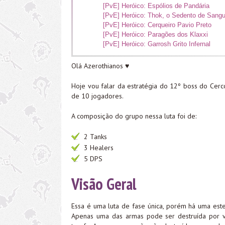
[PvE] Heróico: Espólios de Pandária
[PvE] Heróico: Thok, o Sedento de Sang
[PvE] Heróico: Cerqueiro Pavio Preto
[PvE] Heróico: Paragões dos Klaxxi
[PvE] Heróico: Garrosh Grito Infernal
Olá Azerothianos ♥
Hoje vou falar da estratégia do 12º boss do Cer
de 10 jogadores.
A composição do grupo nessa luta foi de:
2 Tanks
3 Healers
5 DPS
Visão Geral
Essa é uma luta de fase única, porém há uma es
Apenas uma das armas pode ser destruída por ve