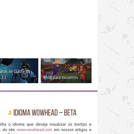
rias de Classe do
 7.2
WoW para iniciantes
Idioma WoWHead – Beta
olha o idioma que deseja visualizar os
tooltips
e
ks do site
www.wowhead.com
em nossos artigos e