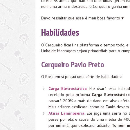
tarefa. As armas que não são destruídas geram hab
nenhuma arma é destruída, o Cerqueiro ganha um
Devo ressaltar que esse é meu boss favorito ♥
Habilidades
O Cerqueiro ficará na plataforma o tempo todo, e 
Linha de Montagem sejam primordiais para o cump
Cerqueiro Pavio Preto
O Boss em si possui uma série de habilidades:
Carga Eletrostática
: Ele usará essa habi
recebido pela próxima
Carga Eletrostática
causará 200% a mais de dano em alvos afet
Mais adiante explicarei como os Tanks devem l
Atirar Laminoserra
: Ele joga uma serra no 
passe por ela, e causando uma média de 400k
por um imã, que explicarei adiante.
Tomem mu