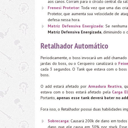
aos canos. Corram para o círculo central da sa
Frenesi Protetor
: Toda vez que uma das cria
Protetor, que aumenta sua velocidade de at
defesa nessa hora.
Matriz Defensiva Energizada
: Se nenhuma
Matriz Defensiva Energizada
, diminuindo o
Retalhador Automático
Periodicamente, o boss invocará um add chamado
jardas do boss, ou o Cerqueiro canalizará o
Feix
cada 3 segundos. O Tank que estava com o boss d
boss.
O add estará afetado por
Armadura Reativa
, q
estava com o boss estará afetado pela
Carga El
Portanto,
apenas esse tank deverá bater no ad
Fora isso, o Retalhador possui duas habilidades im
Sobrecarga
: Causará 200k de dano em todos
dano que ele causa em 30% por stack. Esse