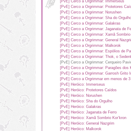
[PvE] Cerco a Orgrimmar: Immerseus
[PvE] Cerco a Orgrimmar: Protetores Caí
[PvE] Cerco a Orgrimmar: Norushen
[PvE] Cerco a Orgrimmar: Sha do Orgulh
[PvE] Cerco a Orgrimmar: Galakras
[PvE] Cerco a Orgrimmar: Jaganata de Fe
[PvE] Cerco a Orgrimmar: Xamã Sombrio 
[PvE] Cerco a Orgrimmar: General Nazgr
[PvE] Cerco a Orgrimmar: Malkorok
[PvE] Cerco a Orgrimmar: Espólios de Pa
[PvE] Cerco a Orgrimmar: Thok, o Seden
[PvE] Cerco a Orgrimmar: Cerqueiro Pavi
[PvE] Cerco a Orgrimmar: Paragões dos 
[PvE] Cerco a Orgrimmar: Garrosh Grito I
[PvE] Cerco a Orgrimmar em menos de 3
[PvE] Heróico: Immerseus
[PvE] Heróico: Protetores Caídos
[PvE] Heróico: Norushen
[PvE] Heróico: Sha do Orgulho
[PvE] Heróico: Galakras
[PvE] Heróico: Jaganata de Ferro
[PvE] Heróico: Xamã Sombrio Kor’kron
[PvE] Heróico: General Nazgrim
[PvE] Heróico: Malkorok