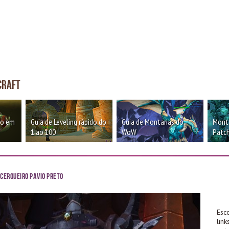
craft
oo em
Guia de Leveling rápido do
Guia de Montarias do
Monta
1 ao 100
WoW
Patch
 Cerqueiro Pavio Preto
Esc
lin