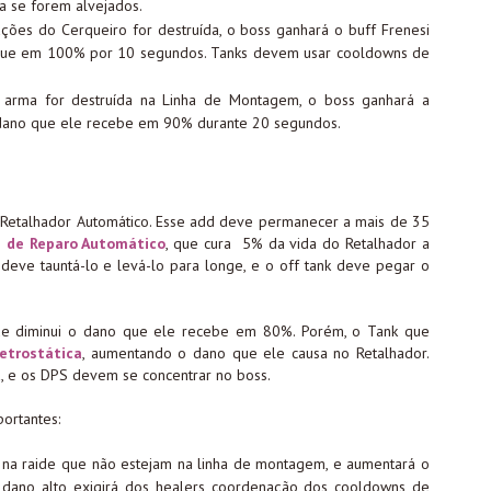
la se forem alvejados.
ções do Cerqueiro for destruída, o boss ganhará o buff Frenesi
aque em 100% por 10 segundos. Tanks devem usar cooldowns de
 arma for destruída na Linha de Montagem, o boss ganhará a
 dano que ele recebe em 90% durante 20 segundos.
 Retalhador Automático. Esse add deve permanecer a mais de 35
e de Reparo Automático
, que cura 5% da vida do Retalhador a
eve tauntá-lo e levá-lo para longe, e o off tank deve pegar o
ue diminui o dano que ele recebe em 80%. Porém, o Tank que
etrostática
, aumentando o dano que ele causa no Retalhador.
d
, e os DPS devem se concentrar no boss.
portantes:
 na raide que não estejam na linha de montagem, e aumentará o
 dano alto exigirá dos healers coordenação dos cooldowns de