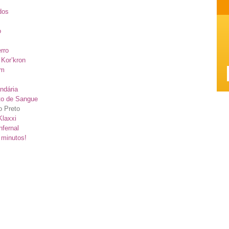
dos
o
rro
Kor’kron
im
ndária
to de Sangue
o Preto
Klaxxi
nfernal
 minutos!