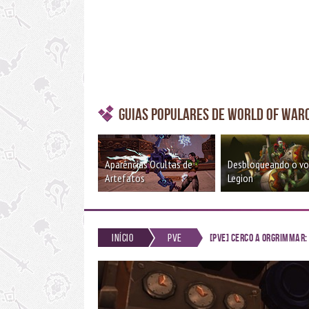
Guias Populares de World of War
Aparências Ocultas de
Desbloqueando o v
Artefatos
Legion
Início
PvE
[PvE] Cerco a Orgrimmar: