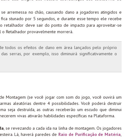
e se arremessa no chão, causando dano a jogadores atingidos e
d fica stunado por 5 segundos, e durante esse tempo ele recebe
 retalhador deve sair do ponto de impacto para aproveitar-se
l o Retalhador provavelmente morrerá.
 de todos os efeitos de dano em área lançados pelo próprio
das serras, por exemplo, isso diminuirá significativamente o
a de Montagem (se você jogar com som do jogo, você ouvirá um
 armas aleatórias dentre 4 possibilidades. Você poderá destruir
ma seja destruída, as outras receberão um escudo que diminui
erem vivas ativarão habilidades específicas na Plataforma.
da
, se revezando a cada ida na linha de montagem. Os jogadores
esteira. Lá, haverá paredes de
Raio de Purificação de Matéria
,