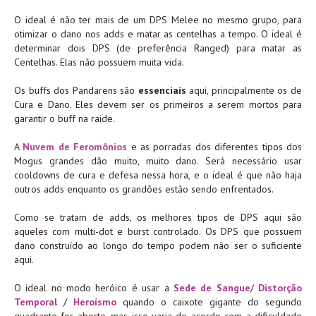
O ideal é não ter mais de um DPS Melee no mesmo grupo, para
otimizar o dano nos adds e matar as centelhas a tempo. O ideal é
determinar dois DPS (de preferência Ranged) para matar as
Centelhas. Elas não possuem muita vida.
Os buffs dos Pandarens são
essenciais
aqui, principalmente os de
Cura e Dano. Eles devem ser os primeiros a serem mortos para
garantir o buff na raide.
A
Nuvem de Feromônios
e as porradas dos diferentes tipos dos
Mogus grandes dão muito, muito dano. Será necessário usar
cooldowns de cura e defesa nessa hora, e o ideal é que não haja
outros adds enquanto os grandões estão sendo enfrentados.
Como se tratam de adds, os melhores tipos de DPS aqui são
aqueles com multi-dot e burst controlado. Os DPS que possuem
dano construído ao longo do tempo podem não ser o suficiente
aqui.
O ideal no modo heróico é usar a
Sede de Sangue
/
Distorção
Temporal
/
Heroísmo
quando o caixote gigante do segundo