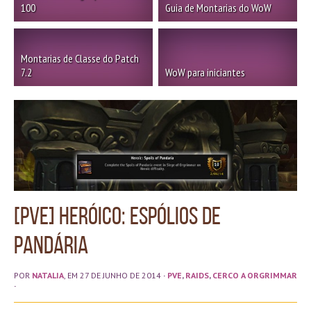
100
Guia de Montarias do WoW
Montarias de Classe do Patch
7.2
WoW para iniciantes
[PvE] Heróico: Espólios de
Pandária
POR
NATALIA
, EM 27 DE JUNHO DE 2014
·
PVE
,
RAIDS
,
CERCO A ORGRIMMAR
·