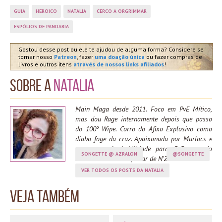
GUIA
HEROICO
NATALIA
CERCO A ORGRIMMAR
ESPÓLIOS DE PANDARIA
Gostou desse post ou ele te ajudou de alguma forma? Considere se
tornar nosso
Patreon
, fazer
uma doação única
ou fazer compras de
livros e outros itens
através de nossos links afiliados
!
Sobre a
Natalia
Main Maga desde 2011. Foco em PvE Mítico,
mas dou Rage internamente depois que passo
do 100º Wipe. Corro do Afixo Explosivo como
diabo foge da cruz. Apaixonada por Murlocs e
com zero de habilidade para PvP, aguardo
SONGETTE @ AZRALON
@SONGETTE
ansiosamente o despertar de N'Zoth.
VER TODOS OS POSTS DA NATALIA
Veja também